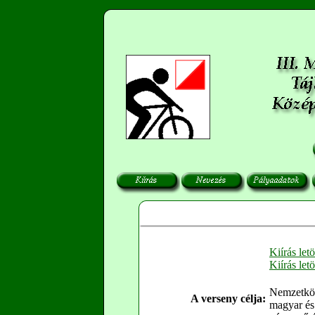
Kiírás letö
Kiírás letö
Nemzetközi
A verseny célja:
magyar és 