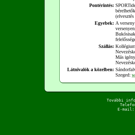
Pontérintés:
SPORTiden
bérelhető
(elvesztés
Egyebek:
A verseny 
versenyen
Bukósisak 
felelősség
Szállás:
Kollégium
Nevezésko
Más igénye
Nevezéskor
Látnivalók a közelben:
Sándorfal
Szeged:
w
További inf
Telefo
E-mail: