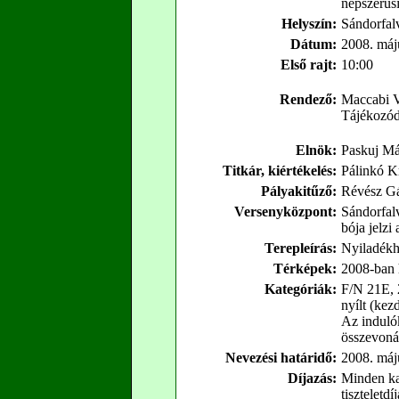
népszerűsí
Helyszín:
Sándorfal
Dátum:
2008. máj
Első rajt:
10:00
Rendező:
Maccabi V
Tájékozód
Elnök:
Paskuj Má
Titkár, kiértékelés:
Pálinkó K
Pályakitűző:
Révész G
Versenyközpont:
Sándorfal
bója jelzi 
Terepleírás:
Nyiladékhá
Térképek:
2008-ban h
Kategóriák:
F/N 21E, 2
nyílt (kez
Az induló
összevoná
Nevezési határidő:
2008. máj
Díjazás:
Minden ka
tiszteletdí